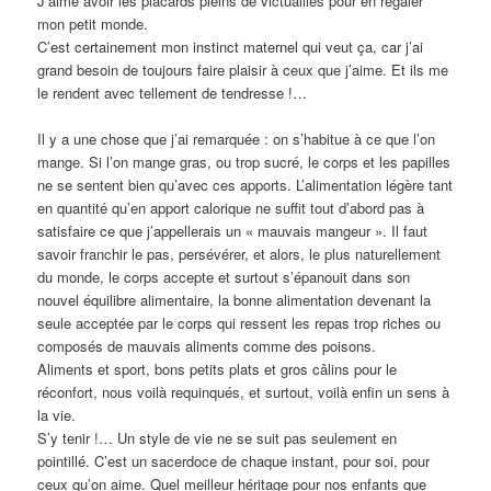
J’aime avoir les placards pleins de victuailles pour en régaler
mon petit monde.
C’est certainement mon instinct maternel qui veut ça, car j’ai
grand besoin de toujours faire plaisir à ceux que j’aime. Et ils me
le rendent avec tellement de tendresse !…
Il y a une chose que j’ai remarquée : on s’habitue à ce que l’on
mange. Si l’on mange gras, ou trop sucré, le corps et les papilles
ne se sentent bien qu’avec ces apports. L’alimentation légère tant
en quantité qu’en apport calorique ne suffit tout d’abord pas à
satisfaire ce que j’appellerais un « mauvais mangeur ». Il faut
savoir franchir le pas, persévérer, et alors, le plus naturellement
du monde, le corps accepte et surtout s’épanouit dans son
nouvel équilibre alimentaire, la bonne alimentation devenant la
seule acceptée par le corps qui ressent les repas trop riches ou
composés de mauvais aliments comme des poisons.
Aliments et sport, bons petits plats et gros câlins pour le
réconfort, nous voilà requinqués, et surtout, voilà enfin un sens à
la vie.
S’y tenir !… Un style de vie ne se suit pas seulement en
pointillé. C’est un sacerdoce de chaque instant, pour soi, pour
ceux qu’on aime. Quel meilleur héritage pour nos enfants que