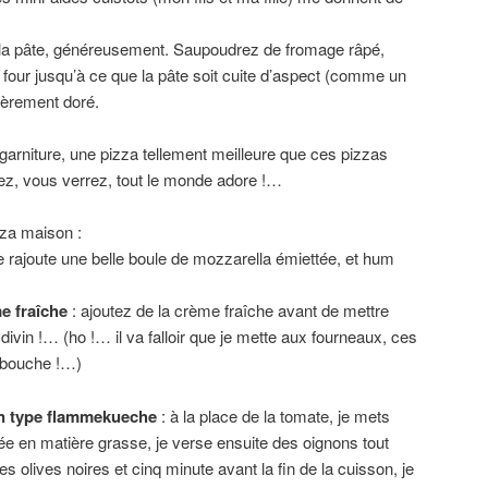
 la pâte, généreusement. Saupoudrez de fromage râpé,
 four jusqu’à ce que la pâte soit cuite d’aspect (comme un
égèrement doré.
 garniture, une pizza tellement meilleure que ces pizzas
ez, vous verrez, tout le monde adore !…
zza maison :
je rajoute une belle boule de mozzarella émiettée, et hum
e fraîche
: ajoutez de la crème fraîche avant de mettre
 divin !… (ho !… il va falloir que je mette aux fourneaux, ces
a bouche !…)
n type flammekueche
: à la place de la tomate, je mets
e en matière grasse, je verse ensuite des oignons tout
s olives noires et cinq minute avant la fin de la cuisson, je