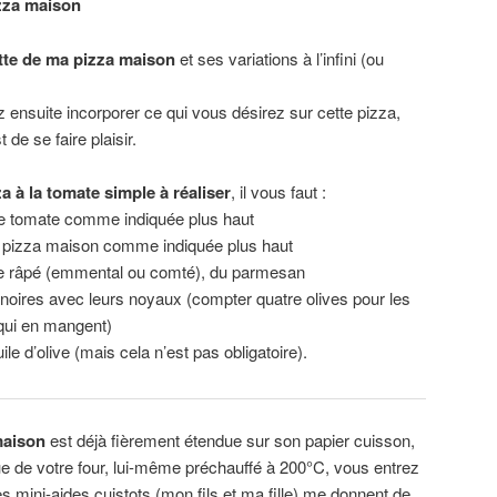
zza maison
tte de ma pizza maison
et ses variations à l’infini (ou
 ensuite incorporer ce qui vous désirez sur cette pizza,
t de se faire plaisir.
a à la tomate simple à réaliser
, il vous faut :
ce tomate comme indiquée plus haut
à pizza maison comme indiquée plus haut
e râpé (emmental ou comté), du parmesan
 noires avec leurs noyaux (compter quatre olives pour les
ui en mangent)
huile d’olive (mais cela n’est pas obligatoire).
maison
est déjà fièrement étendue sur son papier cuisson,
e de votre four, lui-même préchauffé à 200°C, vous entrez
 mini-aides cuistots (mon fils et ma fille) me donnent de