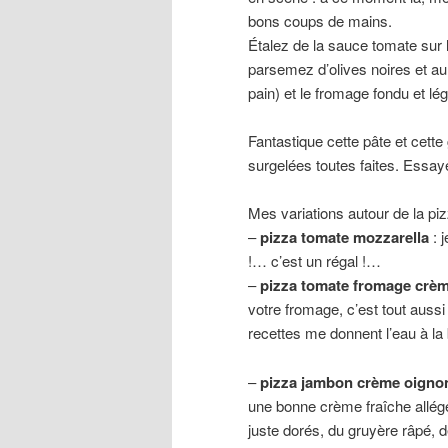
bons coups de mains.
Étalez de la sauce tomate sur
parsemez d’olives noires et au
pain) et le fromage fondu et l
Fantastique cette pâte et cette
surgelées toutes faites. Essay
Mes variations autour de la pi
–
pizza tomate mozzarella
: 
!… c’est un régal !…
–
pizza tomate fromage crèm
votre fromage, c’est tout aussi
recettes me donnent l’eau à l
–
pizza jambon crème oigno
une bonne crème fraîche allégé
juste dorés, du gruyère râpé, de