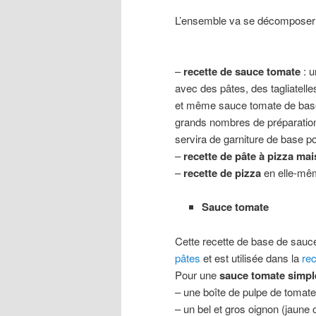
L’ensemble va se décomposer e
–
recette de sauce tomate
: u
avec des pâtes, des tagliatelle
et même sauce tomate de bas
grands nombres de préparations
servira de garniture de base p
–
recette de pâte à pizza ma
–
recette de pizza
en elle-mêm
Sauce tomate
Cette recette de base de sau
pâtes
et est utilisée dans la
rec
Pour une
sauce tomate simple
– une boîte de pulpe de tomat
– un bel et gros oignon (jaune