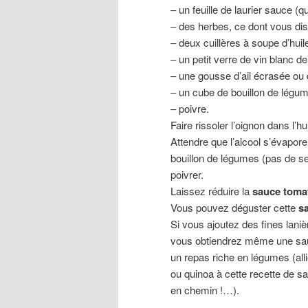
– un feuille de laurier sauce (q
– des herbes, ce dont vous disp
– deux cuillères à soupe d’huile
– un petit verre de vin blanc de
– une gousse d’ail écrasée ou d
– un cube de bouillon de légum
– poivre.
Faire rissoler l’oignon dans l’hu
Attendre que l’alcool s’évapore
bouillon de légumes (pas de se
poivrer.
Laissez réduire la
sauce toma
Vous pouvez déguster cette
sa
Si vous ajoutez des fines lan
vous obtiendrez même une sa
un repas riche en légumes (alli
ou quinoa à cette recette de 
en chemin !…).