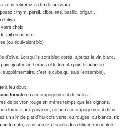
ue vous retirerez en fin de cuisson)
osez : thym, persil, ciboulette, basilic, origan…
 d’olive
 votre choix
e l’ail en poudre
es (ou équivalent bio)
ile d’olive. Lorsqu’ils sont bien dorés, ajoutez le vin blanc.
 puis ajouter les herbes et la tomate puis le cube de
l supplémentaire, c’est le cube qui sale l’ensemble),
te
à feu doux.
uce tomate
en accompagnement de pâtes.
ières de poivron rouge en même temps que les oignons,
uce tomate aux poivrons, un bon accompagnement dans
ez un simple plat d’haricots verts, ou rouges, ou blancs, riz
sauce tomate, vous serrez étonnés des délices rencontrés