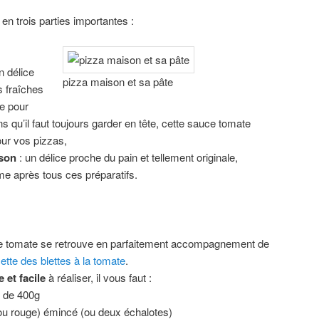
n trois parties importantes :
n délice
pizza maison et sa pâte
s fraîches
e pour
 qu’il faut toujours garder en tête, cette sauce tomate
our vos pizzas,
ison
: un délice proche du pain et tellement originale,
e après tous ces préparatifs.
ce tomate se retrouve en parfaitement accompagnement de
ette des blettes à la tomate
.
 et facile
à réaliser, il vous faut :
e de 400g
 ou rouge) émincé (ou deux échalotes)