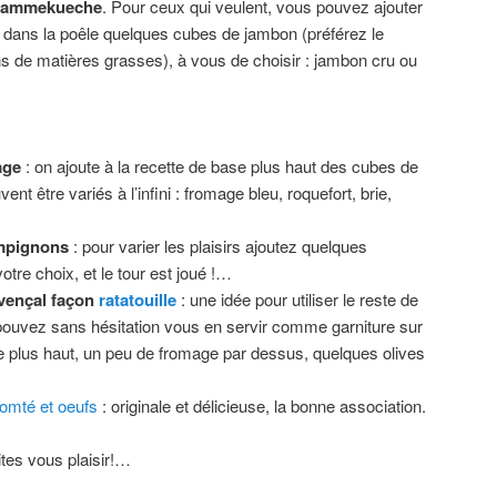
lammekueche
. Pour ceux qui veulent, vous pouvez ajouter
nt dans la poêle quelques cubes de jambon (préférez le
s de matières grasses), à vous de choisir : jambon cru ou
age
: on ajoute à la recette de base plus haut des cubes de
t être variés à l’infini : fromage bleu, roquefort, brie,
mpignons
: pour varier les plaisirs ajoutez quelques
tre choix, et le tour est joué !…
ovençal façon
ratatouille
: une idée pour utiliser le reste de
 pouvez sans hésitation vous en servir comme garniture sur
e plus haut, un peu de fromage par dessus, quelques olives
comté et oeufs
: originale et délicieuse, la bonne association.
ites vous plaisir!…