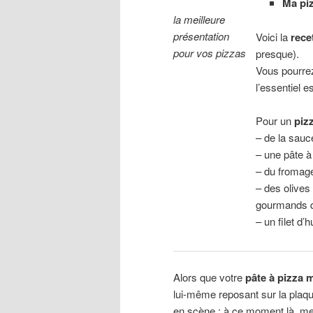
Ma pi
la meilleure
présentation
Voici la
rece
pour vos pizzas
presque).
Vous pourrez
l’essentiel es
Pour un
pizz
– de la sau
– une pâte 
– du fromag
– des olives
gourmands q
– un filet d’
Alors que votre
pâte à pizza 
lui-même reposant sur la plaqu
en scène : à ce moment là, mes