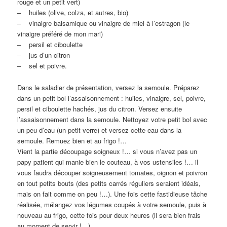
rouge et un petit vert)
– huiles (olive, colza, et autres, bio)
– vinaigre balsamique ou vinaigre de miel à l’estragon (le
vinaigre préféré de mon mari)
– persil et ciboulette
– jus d’un citron
– sel et poivre.
Dans le saladier de présentation, versez la semoule. Préparez
dans un petit bol l’assaisonnement : huiles, vinaigre, sel, poivre,
persil et ciboulette hachés, jus du citron. Versez ensuite
l’assaisonnement dans la semoule. Nettoyez votre petit bol avec
un peu d’eau (un petit verre) et versez cette eau dans la
semoule. Remuez bien et au frigo !…
Vient la partie découpage soigneux !… si vous n’avez pas un
papy patient qui manie bien le couteau, à vos ustensiles !… il
vous faudra découper soigneusement tomates, oignon et poivron
en tout petits bouts (des petits carrés réguliers seraient idéals,
mais on fait comme on peu !…). Une fois cette fastidieuse tâche
réalisée, mélangez vos légumes coupés à votre semoule, puis à
nouveau au frigo, cette fois pour deux heures (il sera bien frais
au moment de servir !…).