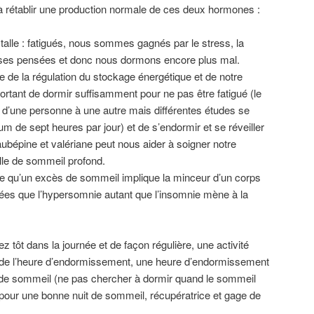
 à rétablir une production normale de ces deux hormones :
stalle : fatigués, nous sommes gagnés par le stress, la
es pensées et donc nous dormons encore plus mal.
e de la régulation du stockage énergétique et de notre
portant de dormir suffisamment pour ne pas être fatigué (le
 d’une personne à une autre mais différentes études se
m de sept heures par jour) et de s’endormir et se réveiller
aubépine et valériane peut nous aider à soigner notre
lle de sommeil profond.
lure qu’un excès de sommeil implique la minceur d’un corps
vées que l’hypersomnie autant que l’insomnie mène à la
ez tôt dans la journée et de façon régulière, une activité
 de l’heure d’endormissement, une heure d’endormissement
r de sommeil (ne pas chercher à dormir quand le sommeil
s pour une bonne nuit de sommeil, récupératrice et gage de