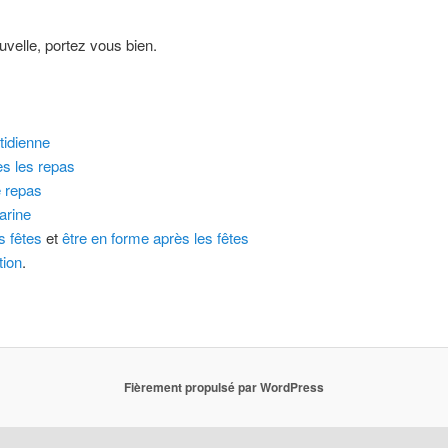
uvelle, portez vous bien.
otidienne
ès les repas
e repas
farine
s fêtes
et
être en forme après les fêtes
tion
.
Fièrement propulsé par WordPress