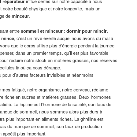
 réparateur
influe certes sur notre capacité à nous
t notre beauté physique et notre longévité, mais un
age de
minceur
.
issant entre
sommeil et minceur
:
dormir pour mincir
,
r mince
, c’est un rêve éveillé auquel nous avons du mal à
vons que le corps utilise plus d’énergie pendant la journée.
enser, dans un premier temps, qu’il est plus favorable
our réduire notre stock en matières grasses, nos réserves
ellules là où ça nous dérange.
u pour d’autres facteurs invisibles et néanmoins
mmes fatigué, notre organisme, notre cerveau, réclame
ture riche en sucres et matières grasses. Deux hormones
satiété. La leptine est l’hormone de la satiété, son taux de
manque de sommeil, nous sommes alors plus durs à
urs plus important en aliments riches. La ghréline est
e cas du manque de sommeil, son taux de production
appétit plus important.