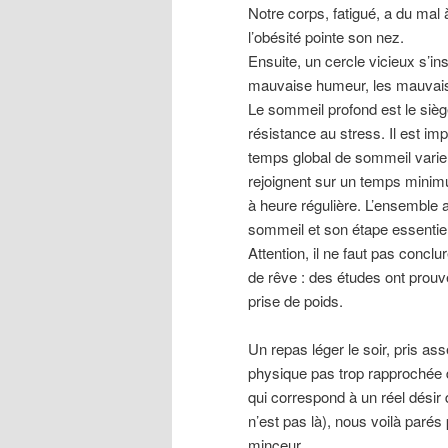
Notre corps, fatigué, a du mal
l’obésité pointe son nez.
Ensuite, un cercle vicieux s’in
mauvaise humeur, les mauvais
Le sommeil profond est le sièg
résistance au stress. Il est im
temps global de sommeil varie
rejoignent sur un temps minimu
à heure régulière. L’ensemble 
sommeil et son étape essentie
Attention, il ne faut pas conc
de rêve : des études ont prou
prise de poids.
Un repas léger le soir, pris ass
physique pas trop rapprochée
qui correspond à un réel dési
n’est pas là), nous voilà paré
minceur.