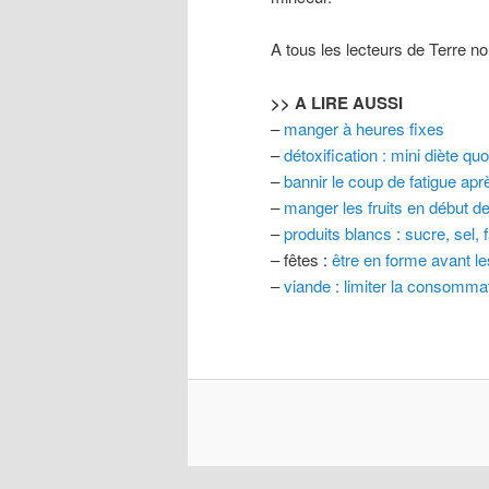
A tous les lecteurs de Terre no
>> A LIRE AUSSI
–
manger à heures fixes
–
détoxification : mini diète qu
–
bannir le coup de fatigue apr
–
manger les fruits en début d
–
produits blancs : sucre, sel, 
– fêtes :
être en forme avant le
–
viande : limiter la consomma