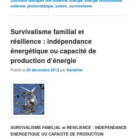
comment fabriquer une eolienne
,
énergie
,
énergie renouvelable
,
eolienne
,
photovoltaïque
,
solaire
,
survivalisme
Survivalisme familial et
résilience : indépendance
énergétique ou capacité de
production d’énergie
Publié le
20 décembre 2012
par
Sandrine
SURVIVALISME FAMILIAL et RESILIENCE : INDEPENDANCE
ENERGETIQUE OU CAPACITE DE PRODUCTION