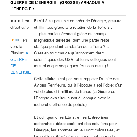
GUERRE DE L’ENERGIE | (GROSSE) ARNAQUE A
L’ENERGIE !…
➤➤➤ Lien
Et s’il était possible de créer de l’énergie, gratuite
direct utile
et illimitée, grâce à la rotation de la Terre ?…
:
… plus particulièrement grâce au champ
lien
magnétique terrestre, dont une partie reste
vers la
statique pendant la rotation de la Terre ?…
Playlist
la
C’est en tout cas ce qu’annoncent deux
GUERRE
scientifiques des USA, et leurs collègues sont
DE
tous plus que sceptiques (et nous aussi) !…
L’ÉNERGIE
Cette affaire n’est pas sans rappeler l’Affaire des
Avions Renifleurs, qui à l’époque a été l’objet d’un
vol de plus d’1 milliard de francs (la Guerre de
l’Energie avait lieu aussi à l’époque avec la
recherche effrénée de pétrole).
Et oui, quand les Etats, et les Entreprises,
recherchent désespérément des solutions pour
l’énergie, les sommes en jeu sont colossales, et
les petits et (très) gros escrocs sont au rendez-