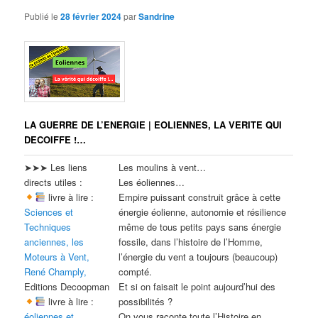
Publié le
28 février 2024
par
Sandrine
LA GUERRE DE L’ENERGIE | EOLIENNES, LA VERITE QUI
DECOIFFE !…
➤➤➤ Les liens
Les moulins à vent…
directs utiles :
Les éoliennes…
livre à lire :
Empire puissant construit grâce à cette
Sciences et
énergie éolienne, autonomie et résilience
Techniques
même de tous petits pays sans énergie
anciennes, les
fossile, dans l’histoire de l’Homme,
Moteurs à Vent,
l’énergie du vent a toujours (beaucoup)
René Champly,
compté.
Editions Decoopman
Et si on faisait le point aujourd’hui des
livre à lire :
possibilités ?
éoliennes et
On vous raconte toute l’Histoire en