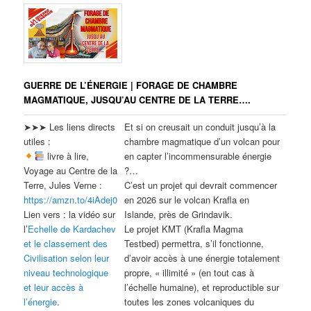
GUERRE DE L’ÉNERGIE | FORAGE DE CHAMBRE
MAGMATIQUE, JUSQU’AU CENTRE DE LA TERRE….
➤➤➤ Les liens directs
Et si on creusait un conduit jusqu’à la
utiles :
chambre magmatique d’un volcan pour
livre à lire,
en capter l’incommensurable énergie
Voyage au Centre de la
?…
Terre, Jules Verne :
C’est un projet qui devrait commencer
https://amzn.to/4iAdej0
en 2026 sur le volcan Krafla en
Lien vers : la vidéo sur
Islande, près de Grindavik.
l’
Echelle de Kardachev
Le projet KMT (Krafla Magma
et le classement des
Testbed) permettra, s’il fonctionne,
Civilisation selon leur
d’avoir accès à une énergie totalement
niveau technologique
propre, « illimité » (en tout cas à
et leur accès à
l’échelle humaine), et reproductible sur
l’énergie
.
toutes les zones volcaniques du