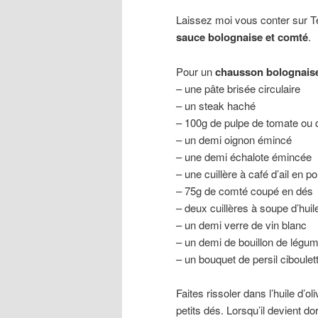
Laissez moi vous conter sur Te
sauce bolognaise et comté
.
Pour un
chausson bolognais
– une pâte brisée circulaire
– un steak haché
– 100g de pulpe de tomate ou
– un demi oignon émincé
– une demi échalote émincée
– une cuillère à café d’ail en p
– 75g de comté coupé en dés
– deux cuillères à soupe d’huile
– un demi verre de vin blanc
– un demi de bouillon de légu
– un bouquet de persil ciboulett
Faites rissoler dans l’huile d’o
petits dés. Lorsqu’il devient do