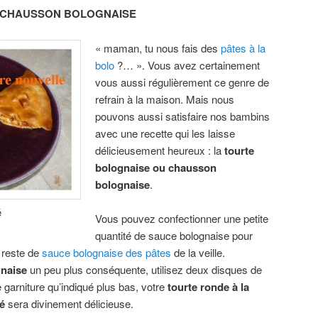
 CHAUSSON BOLOGNAISE
« maman, tu nous fais des
pâtes à la
bolo
?… ». Vous avez certainement
vous aussi régulièrement ce genre de
refrain à la maison. Mais nous
pouvons aussi satisfaire nos bambins
avec une recette qui les laisse
délicieusement heureux : la
tourte
bolognaise ou chausson
bolognaise
.
é
Vous pouvez confectionner une petite
quantité de sauce bolognaise pour
e reste de
sauce bolognaise des pâtes
de la veille.
gnaise
un peu plus conséquente, utilisez deux disques de
e garniture qu’indiqué plus bas, votre
tourte ronde à la
é
sera divinement délicieuse.