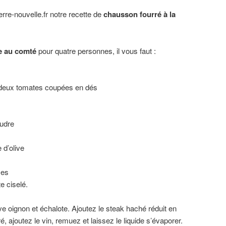
rre-nouvelle.fr notre recette de
chausson fourré à la
e au comté
pour quatre personnes, il vous faut :
 deux tomates coupées en dés
oudre
 d’olive
mes
e ciselé.
live oignon et échalote. Ajoutez le steak haché réduit en
ré, ajoutez le vin, remuez et laissez le liquide s’évaporer.