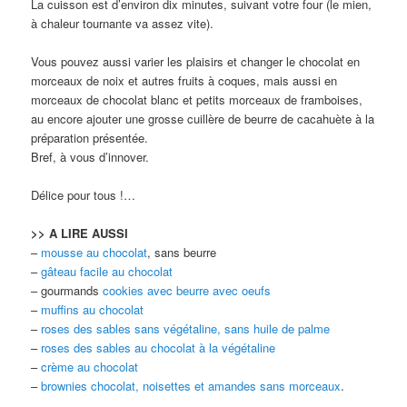
La cuisson est d’environ dix minutes, suivant votre four (le mien,
à chaleur tournante va assez vite).
Vous pouvez aussi varier les plaisirs et changer le chocolat en
morceaux de noix et autres fruits à coques, mais aussi en
morceaux de chocolat blanc et petits morceaux de framboises,
au encore ajouter une grosse cuillère de beurre de cacahuète à la
préparation présentée.
Bref, à vous d’innover.
Délice pour tous !…
>> A LIRE AUSSI
–
mousse au chocolat
, sans beurre
–
gâteau facile au chocolat
– gourmands
cookies avec beurre avec oeufs
–
muffins au chocolat
–
roses des sables sans végétaline, sans huile de palme
–
roses des sables au chocolat à la végétaline
–
crème au chocolat
–
brownies chocolat, noisettes et amandes sans morceaux
.