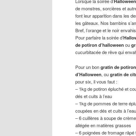
Lorsque la soirée d’
Halloween
de monstres, sorcières et autr
font leur apparition dans les d
les gâteaux. Nos bambins s’amu
Bref, l’orange et le noir envah
Pour parfaire la soirée d’
Hallo
de potiron d’halloween
ou
gr
cucurbitacée de rêve qui envahi
Pour un bon
gratin de potiron
d’Halloween
, ou
gratin de cit
pour six, il vous faut :
– 1kg de potiron épluché et co
dés et cuits à l’eau
– 1kg de pommes de terre épl
coupées en dés et cuits à l’ea
– 6 cuillères à soupe de crème
allégée en matières grasses
– 6 poignées de fromage râpé 