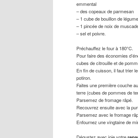
emmental
– des copeaux de parmesan
– 1 cube de bouillon de légum
– 1 pincée de noix de muscad
– sel et poivre.
Préchauffez le four à 180°C.
Pour faire des économies d’én
cubes de citrouille et de pomm
En fin de cuisson, il faut trier
potiron.
Faites une première couche au
terre (cubes de pommes de te
Parsemez de fromage râpé.
Recouvrez ensuite avec la puré
Parsemez avec le fromage râp
Enfournez une vingtaine de min
Dégustez avec joie votre
repa