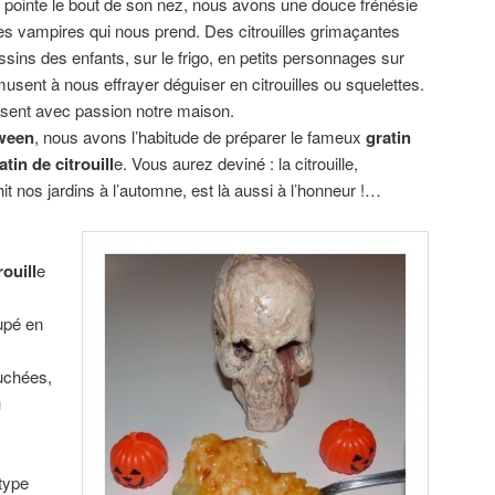
pointe le bout de son nez, nous avons une douce frénésie
es vampires qui nous prend. Des citrouilles grimaçantes
essins des enfants, sur le frigo, en petits personnages sur
sent à nous effrayer déguiser en citrouilles ou squelettes.
issent avec passion notre maison.
ween
, nous avons l’habitude de préparer le fameux
gratin
atin de citrouill
e. Vous aurez deviné : la citrouille,
t nos jardins à l’automne, est là aussi à l’honneur !…
rouill
e
upé en
uchées,
u
type