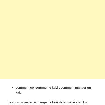
comment consommer le kaki : comment manger un
kaki
Je vous conseille de
manger le kaki
de la manière la plus