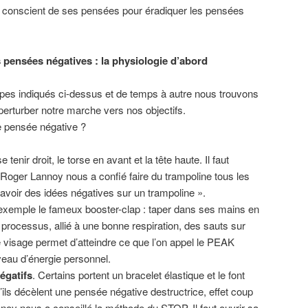
 et conscient de ses pensées pour éradiquer les pensées
pensées négatives : la physiologie d’abord
ipes indiqués ci-dessus et de temps à autre nous trouvons
perturber notre marche vers nos objectifs.
e pensée négative ?
se tenir droit, le torse en avant et la tête haute. Il faut
 Roger Lannoy nous a confié faire du trampoline tous les
’avoir des idées négatives sur un trampoline ».
 exemple le fameux booster-clap : taper dans ses mains en
 processus, allié à une bonne respiration, des sauts sur
e visage permet d’atteindre ce que l’on appel le PEAK
veau d’énergie personnel.
égatifs
. Certains portent un bracelet élastique et le font
’ils décèlent une pensée négative destructrice, effet coup
nnoy nous a conseillé la méthode du STOP. Il faut ouvrir sa