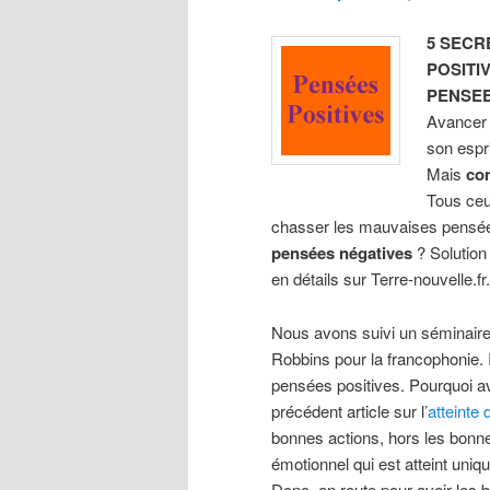
5 SECR
POSITI
PENSEE
Avancer v
son espr
Mais
co
Tous ceu
chasser les mauvaises pensées
pensées négatives
? Solution
en détails sur Terre-nouvelle.fr.
Nous avons suivi un séminaire
Robbins pour la francophonie. I
pensées positives. Pourquoi a
précédent article sur l’
atteinte 
bonnes actions, hors les bonne
émotionnel qui est atteint uni
Donc, en route pour avoir les 