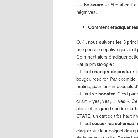
– «
be aware
» : être attentif
négatives.
Comment éradiquer les 
O.K., nous suivons les 5 princ
une pensée négative qui vient 
Comment alors éradiquer cett
Par la physiologie :
– Il faut
changer de posture
, 
bouger, respirer. Par exemple,
matins, pour lui « impossible d
– Il faut se
booster
. C’est par
criant « yes, yes,…, yes ». Ce
place et un grand sourire sur l
STATE, un état de très haut ni
– Il faut
casser les schémas n
claquer sur leur poignet dès qu
de fouet qui réveille. Roger La