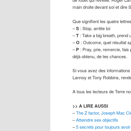
main droite devant soi et dire
Que signifient les quatre lettr
–
S
: Stop, arrête toi
–
T
: Take a big breath, prend 
–
O
: Outcome, quel résultat sp
–
P
: Pray, prie, remercie, fais
déjà obtenu, de tes chances.
Si vous avez des informations
Lannoy et Tony Robbins, rend
A tous les lecteurs de Terre no
>> A LIRE AUSSI
–
The Z factor, Joseph Mac Cl
–
Atteindre ses objectifs
–
5 secrets pour toujours avoi