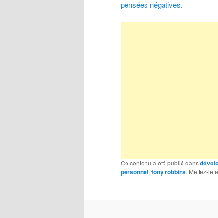
pensées négatives
.
Ce contenu a été publié dans
dével
personnel
,
tony robbins
. Mettez-le 