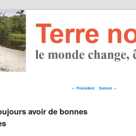
Navigation des
←
Précédent
Suivant
→
articles
toujours avoir de bonnes
es