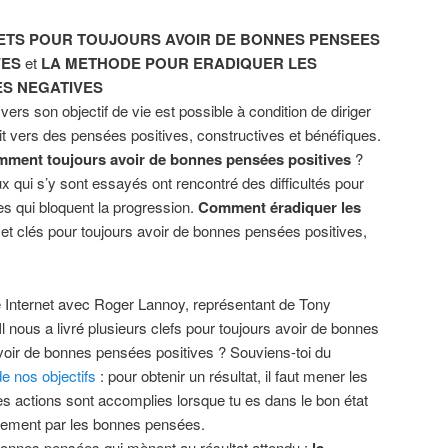
ETS POUR TOUJOURS AVOIR DE BONNES PENSEES
VES
et
LA METHODE POUR ERADIQUER LES
S NEGATIVES
ers son objectif de vie est possible à condition de diriger
it vers des pensées positives, constructives et bénéfiques.
mment toujours avoir de bonnes pensées positives
?
x qui s’y sont essayés ont rencontré des difficultés pour
 qui bloquent la progression.
Comment éradiquer les
 et clés pour toujours avoir de bonnes pensées positives,
 Internet avec Roger Lannoy, représentant de Tony
l nous a livré plusieurs clefs pour toujours avoir de bonnes
voir de bonnes pensées positives ? Souviens-toi du
de nos objectifs
: pour obtenir un résultat, il faut mener les
s actions sont accomplies lorsque tu es dans le bon état
quement par les bonnes pensées.
bonnes pensées qui mènent au résultat attendu :
la