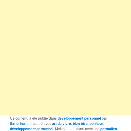
Ce contenu a été publié dans
développement personnel
par
Sandrine
, et marqué avec
art de vivre
,
bien-être
,
bonheur
,
développement personnel
. Mettez-le en favori avec son
permalien
.