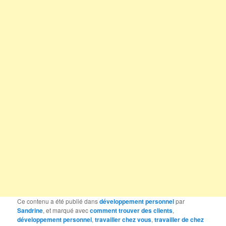
Ce contenu a été publié dans
développement personnel
par
Sandrine
, et marqué avec
comment trouver des clients
,
développement personnel
,
travailler chez vous
,
travailler de chez