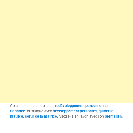
Ce contenu a été publié dans
développement personnel
par
Sandrine
, et marqué avec
développement personnel
,
quitter la
matrice
,
sortir de la matrice
. Mettez-le en favori avec son
permalien
.