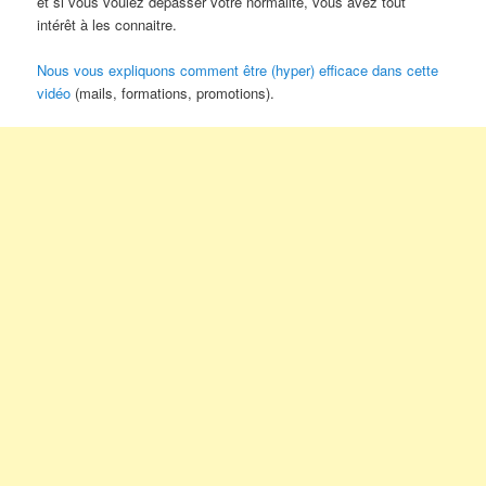
et si vous voulez dépasser votre normalité, vous avez tout
intérêt à les connaitre.
​​​​​​​Nous vous expliquons comment être (hyper) efficace dans cette
vidéo
(mails, formations, promotions).