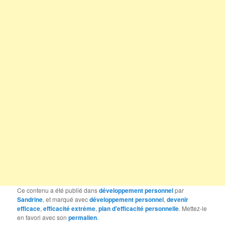
Ce contenu a été publié dans
développement personnel
par
Sandrine
, et marqué avec
développement personnel
,
devenir
efficace
,
efficacité extrême
,
plan d'efficacité personnelle
. Mettez-le
en favori avec son
permalien
.