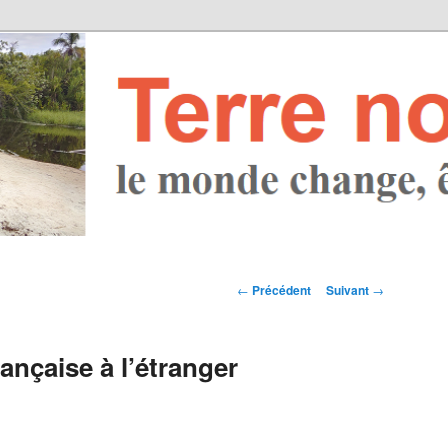
Navigation des
←
Précédent
Suivant
→
articles
nçaise à l’étranger