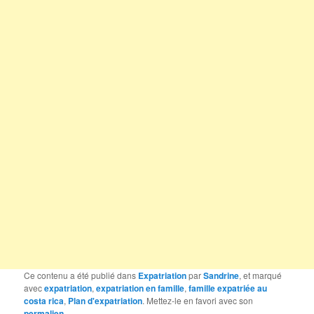
Ce contenu a été publié dans
Expatriation
par
Sandrine
, et marqué
avec
expatriation
,
expatriation en famille
,
famille expatriée au
costa rica
,
Plan d'expatriation
. Mettez-le en favori avec son
permalien
.