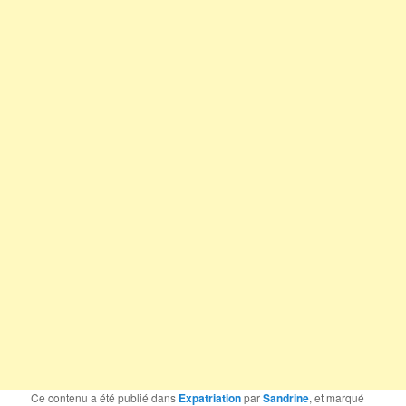
Ce contenu a été publié dans
Expatriation
par
Sandrine
, et marqué