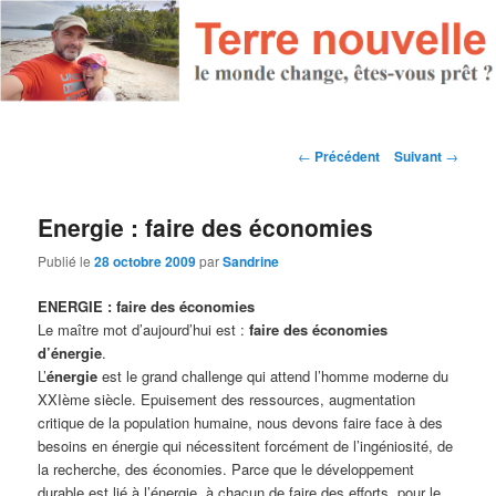
Navigation des articles
←
Précédent
Suivant
→
Energie : faire des économies
Publié le
28 octobre 2009
par
Sandrine
ENERGIE : faire des économies
Le maître mot d’aujourd’hui est :
faire des économies
d’énergie
.
L’
énergie
est le grand challenge qui attend l’homme moderne du
XXIème siècle. Epuisement des ressources, augmentation
critique de la population humaine, nous devons faire face à des
besoins en énergie qui nécessitent forcément de l’ingéniosité, de
la recherche, des économies. Parce que le développement
durable est lié à l’énergie, à chacun de faire des efforts, pour le