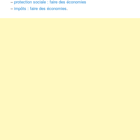
–
protection sociale : faire des économies
–
impôts : faire des économies
.