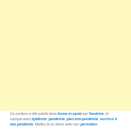
Ce contenu a été publié dans
forme et santé
par
Sandrine
, et
marqué avec
épidémie
,
pandemie
,
plan anti-pandémie
,
survivre à
une pandémie
. Mettez-le en favori avec son
permalien
.