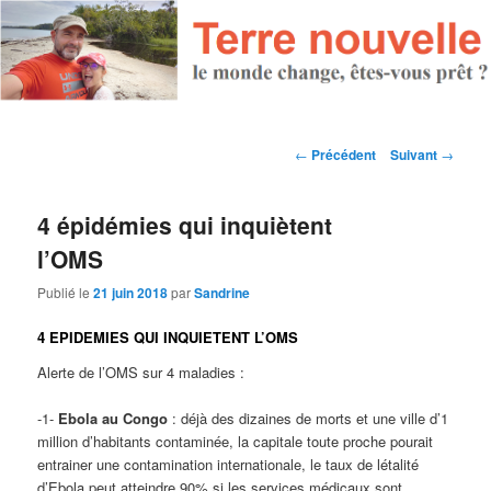
Navigation des articles
←
Précédent
Suivant
→
4 épidémies qui inquiètent
l’OMS
Publié le
21 juin 2018
par
Sandrine
4 EPIDEMIES QUI INQUIETENT L’OMS
Alerte de l’OMS sur 4 maladies :
-1-
Ebola au Congo
: déjà des dizaines de morts et une ville d’1
million d’habitants contaminée, la capitale toute proche pourait
entrainer une contamination internationale, le taux de létalité
d’Ebola peut atteindre 90% si les services médicaux sont