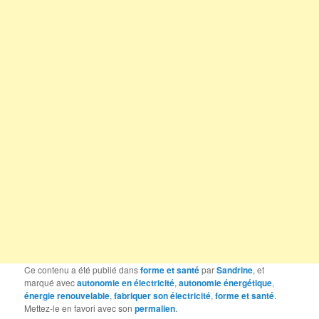
Ce contenu a été publié dans
forme et santé
par
Sandrine
, et
marqué avec
autonomie en électricité
,
autonomie énergétique
,
énergie renouvelable
,
fabriquer son électricité
,
forme et santé
.
Mettez-le en favori avec son
permalien
.