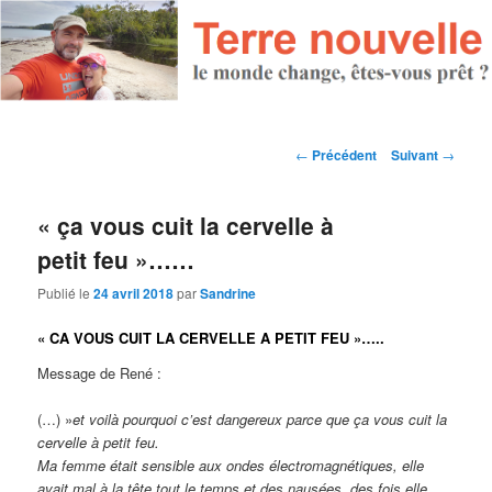
Navigation des articles
←
Précédent
Suivant
→
« ça vous cuit la cervelle à
petit feu »……
Publié le
24 avril 2018
par
Sandrine
« CA VOUS CUIT LA CERVELLE A PETIT FEU »…..
Message de René :
(…) »
et voilà pourquoi c’est dangereux parce que ça vous cuit la
cervelle à petit feu.
Ma femme était sensible aux ondes électromagnétiques, elle
avait mal à la tête tout le temps et des nausées, des fois elle