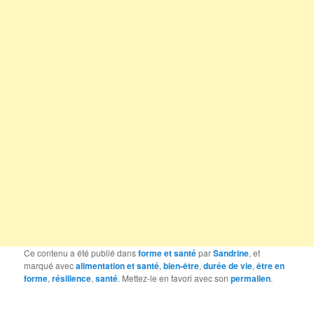
Ce contenu a été publié dans
forme et santé
par
Sandrine
, et
marqué avec
alimentation et santé
,
bien-être
,
durée de vie
,
être en
forme
,
résilience
,
santé
. Mettez-le en favori avec son
permalien
.