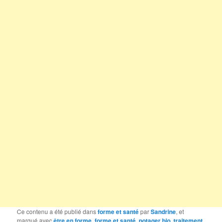
Ce contenu a été publié dans
forme et santé
par
Sandrine
, et
marqué avec
être en forme
,
forme et santé
,
potager bio
,
traitement