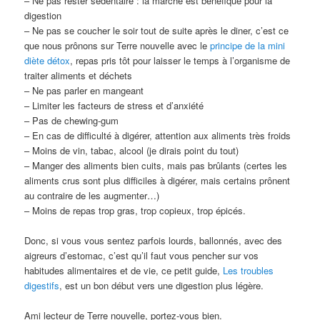
– Ne pas rester sédentaire : la marche est bénéfique pour la
digestion
– Ne pas se coucher le soir tout de suite après le diner, c’est ce
que nous prônons sur Terre nouvelle avec le
principe de la mini
diète détox
, repas pris tôt pour laisser le temps à l’organisme de
traiter aliments et déchets
– Ne pas parler en mangeant
– Limiter les facteurs de stress et d’anxiété
– Pas de chewing-gum
– En cas de difficulté à digérer, attention aux aliments très froids
– Moins de vin, tabac, alcool (je dirais point du tout)
– Manger des aliments bien cuits, mais pas brûlants (certes les
aliments crus sont plus difficiles à digérer, mais certains prônent
au contraire de les augmenter…)
– Moins de repas trop gras, trop copieux, trop épicés.
Donc, si vous vous sentez parfois lourds, ballonnés, avec des
aigreurs d’estomac, c’est qu’il faut vous pencher sur vos
habitudes alimentaires et de vie, ce petit guide,
Les troubles
digestifs
, est un bon début vers une digestion plus légère.
Ami lecteur de Terre nouvelle, portez-vous bien.