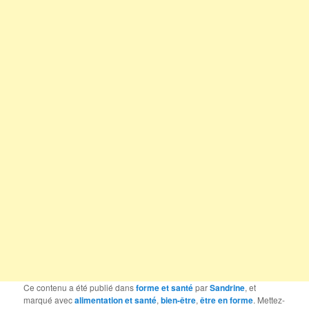
Ce contenu a été publié dans
forme et santé
par
Sandrine
, et
marqué avec
alimentation et santé
,
bien-être
,
être en forme
. Mettez-