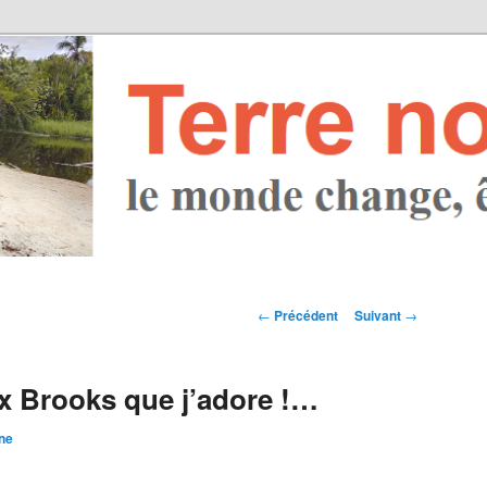
Navigation des
←
Précédent
Suivant
→
articles
ax Brooks que j’adore !…
ne