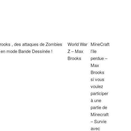
rooks , des attaques de Zombies
World War
MineCraft
 » en mode Bande Dessinée !
Z – Max
l’ile
Brooks
perdue –
Max
Brooks
si vous
voulez
participer
à une
partie de
Minecraft
– Survie
avec