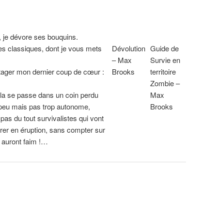
, je dévore ses bouquins.
es classiques, dont je vous mets
Dévolution
Guide de
– Max
Survie en
rtager mon dernier coup de cœur :
Brooks
territoire
Zombie –
cela se passe dans un coin perdu
Max
peu mais pas trop autonome,
Brooks
as du tout survivalistes qui vont
trer en éruption, sans compter sur
i auront faim !…