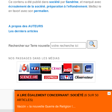
Ce contenu a été publié dans
société
par
Sandrine
, et marqué avec
écroulement de la société
,
préparation à l'effondrement
. Mettez-le
en favori avec son
permalien
.
A propos des AUTEURS
Les derniers articles
Rechercher sur Terre nouvelle
NOS PASSAGES DANS LES MÉDIAS
A LIRE ÉGALEMENT CONCERNANT :
SOCIÉTÉ
(6 SUR 50
Fièrement propulsé par WordPress
ARTICLES)
Vaccin = la nouvelle Guerre de Religion !…