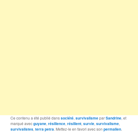
Ce contenu a été publié dans
société
,
survivalisme
par
Sandrine
, et
marqué avec
guyane
,
résilience
,
résilient
,
survie
,
survivalisme
,
survivalistes
,
terra petra
. Mettez-le en favori avec son
permalien
.