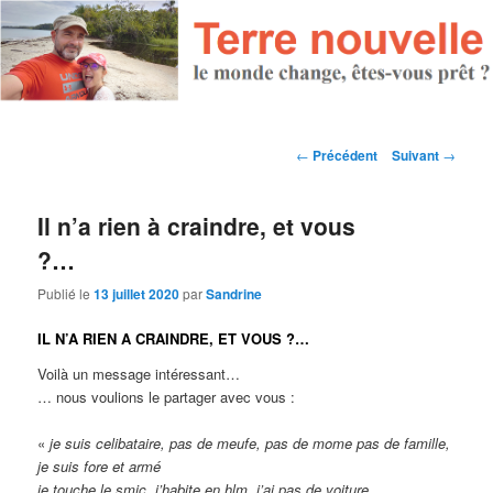
Navigation des articles
←
Précédent
Suivant
→
Il n’a rien à craindre, et vous
?…
Publié le
13 juillet 2020
par
Sandrine
IL N’A RIEN A CRAINDRE, ET VOUS ?…
Voilà un message intéressant…
… nous voulions le partager avec vous :
«
je suis celibataire, pas de meufe, pas de mome pas de famille,
je suis fore et armé
je touche le smic, j’habite en hlm, j’ai pas de voiture