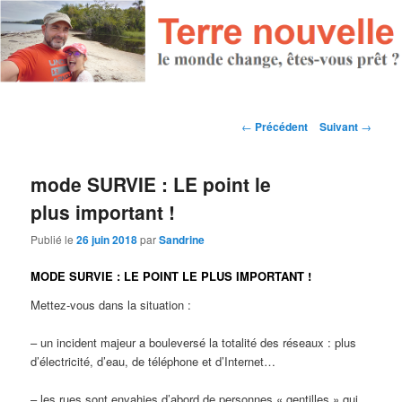
Navigation des articles
←
Précédent
Suivant
→
mode SURVIE : LE point le
plus important !
Publié le
26 juin 2018
par
Sandrine
MODE SURVIE : LE POINT LE PLUS IMPORTANT !
Mettez-vous dans la situation :
– un incident majeur a bouleversé la totalité des réseaux : plus
d’électricité, d’eau, de téléphone et d’Internet…
– les rues sont envahies d’abord de personnes « gentilles » qui