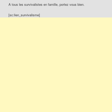
A tous les survivalistes en famille, portez vous bien.
[sc:lien_survivalisme]