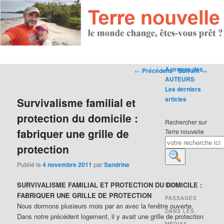
Navigation des articles
A propos des
←
Précédent
Suivant
→
AUTEURS
Les derniers
articles
Survivalisme familial et
protection du domicile :
Rechercher sur
fabriquer une grille de
Terre nouvelle
protection
Publié le
4 novembre 2011
par
Sandrine
SURVIVALISME FAMILIAL ET PROTECTION DU DOMICILE :
NOS
FABRIQUER UNE GRILLE DE PROTECTION
PASSAGES
Nous dormons plusieurs mois par an avec la fenêtre ouverte.
DANS LES
Dans notre précédent logement, il y avait une grille de protection
MÉDIAS