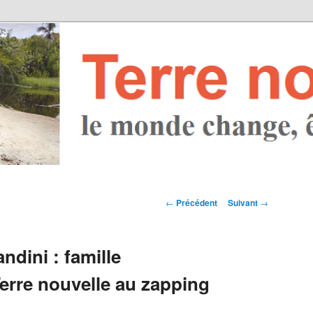
Navigation des
←
Précédent
Suivant
→
articles
dini : famille
Terre nouvelle au zapping