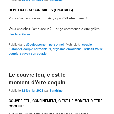
BENEFICES SECONDAIRES (ENORMES)
Vous vivez en couple… mais ça pourrait être mieux !
Vous cherchez l’âme soeur ?… et ça commence à être galère.
Lire la suite
→
Publié dans
développement personnel
|
Mots-clefs :
couple
fusionnel
,
couple harmonieux
,
orgasme émotionnel
,
réussir votre
couple
,
sauver son couple
Le couvre feu, c’est le
moment d’être coquin
Publié le
12 février 2021
par
Sandrine
COUVRE-FEU, CONFINEMENT, C’EST LE MOMENT D’ÊTRE
COQUIN !
Avoir une vie de couple pourrie, c’est un peu la norme.