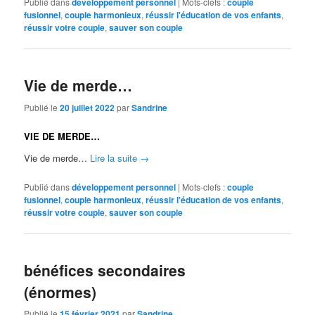
Publié dans
développement personnel
|
Mots-clefs :
couple
fusionnel
,
couple harmonieux
,
réussir l'éducation de vos enfants
,
réussir votre couple
,
sauver son couple
Vie de merde…
Publié le
20 juillet 2022
par
Sandrine
VIE DE MERDE…
Vie de merde…
Lire la suite
→
Publié dans
développement personnel
|
Mots-clefs :
couple
fusionnel
,
couple harmonieux
,
réussir l'éducation de vos enfants
,
réussir votre couple
,
sauver son couple
bénéfices secondaires
(énormes)
Publié le
15 février 2021
par
Sandrine