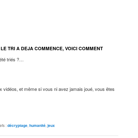
 LE TRI A DEJA COMMENCE, VOICI COMMENT
été triés ?…
 vidéos, et même si vous ni avez jamais joué, vous êtes
efs :
décryptage
,
humanité
,
jeux