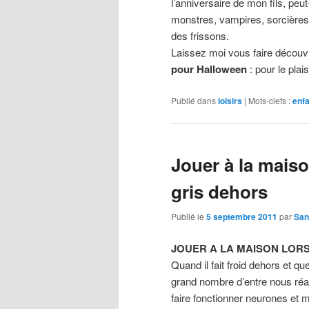
l’anniversaire de mon fils, peu
monstres, vampires, sorcières
des frissons.
Laissez moi vous faire découvr
pour Halloween
: pour le pla
Publié dans
loisirs
|
Mots-clefs :
enf
Jouer à la maison
gris dehors
Publié le
5 septembre 2011
par
San
JOUER A LA MAISON LORS
Quand il fait froid dehors et q
grand nombre d’entre nous réag
faire fonctionner neurones et m