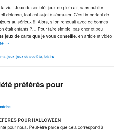
 la vie ! Jeux de société, jeux de plein air, sans oublier
elf défense, tout est sujet à s’amuser. C’est important de
ujours au sérieux !!! Alors, si on renouait avec de bonnes
 était enfants ?… Pour faire simple, pas cher et peu
ts jeux de carte que je vous conseille
, en article et vidéo
ite
→
ants
,
jeux
,
jeux de société
,
loisirs
iété préférés pour
ndrine
REFERES POUR HALLOWEEN
ante pour nous. Peut-être parce que cela correspond à