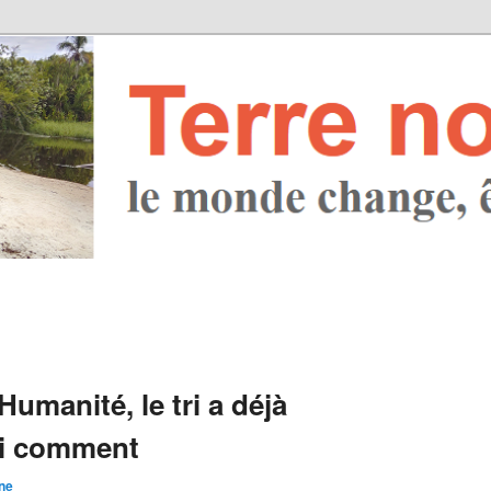
manité, le tri a déjà
i comment
ne