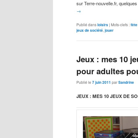
sur Terre-nouvelle.fr, quelque
→
Publié dans
loisirs
|
Mots-clefs :
fête
jeux de société
,
jouer
Jeux : mes 10 je
pour adultes pou
Publié le
7 juin 2011
par
Sandrine
JEUX : MES 10 JEUX DE 