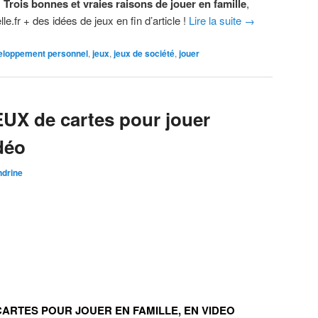
.
Trois bonnes et vraies raisons de jouer en famille
,
le.fr + des idées de jeux en fin d’article !
Lire la suite
→
eloppement personnel
,
jeux
,
jeux de société
,
jouer
EUX de cartes pour jouer
idéo
ndrine
 CARTES POUR JOUER EN FAMILLE, EN VIDEO