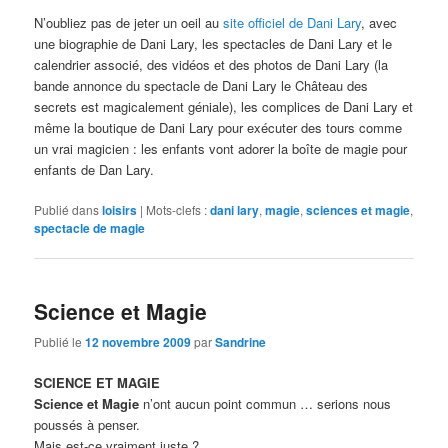
N’oubliez pas de jeter un oeil au
site officiel de Dani Lary
, avec
une biographie de Dani Lary, les spectacles de Dani Lary et le
calendrier associé, des vidéos et des photos de Dani Lary (la
bande annonce du spectacle de Dani Lary le Château des
secrets est magicalement géniale), les complices de Dani Lary et
même la boutique de Dani Lary pour exécuter des tours comme
un vrai magicien : les enfants vont adorer la boîte de magie pour
enfants de Dan Lary.
Publié dans
loisirs
|
Mots-clefs :
dani lary
,
magie
,
sciences et magie
,
spectacle de magie
Science et Magie
Publié le
12 novembre 2009
par
Sandrine
SCIENCE ET MAGIE
Science et Magie
n’ont aucun point commun … serions nous
poussés à penser.
Mais est-ce vraiment juste ?…