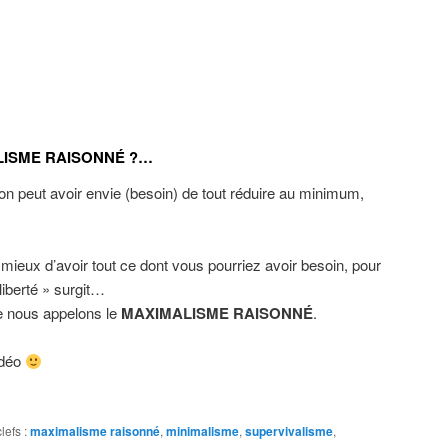
LISME RAISONNÉ ?…
on peut avoir envie (besoin) de tout réduire au minimum,
est mieux d’avoir tout ce dont vous pourriez avoir besoin, pour
liberté » surgit…
e nous appelons le
MAXIMALISME RAISONNÉ
.
idéo
lefs :
maximalisme raisonné
,
minimalisme
,
supervivalisme
,