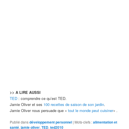
>> A LIRE AUSSI
TED
: comprendre ce qu’est TED.
Jamie Oliver et ses
100 recettes de saison de son jardin
.
Jamie Oliver nous persuade que «
tout le monde peut cuisiner
« .
Publié dans
développement personnel
|
Mots-clefs :
alimentation et
santé
,
jamie oliver
,
TED
,
ted2010