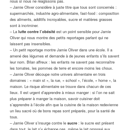
nous si nous ne réagissons pas.
– Jamie Oliver considère à juste titre que tous sont concernés :
supermarchés, industrie agro-alimentaire, fast-food : composition
des aliments, additifs incroyables, sucre et matières grasses
sont à incriminer.
– La
lutte contre l’obésité
est un point sensible pour Jamie
Oliver qui nous montre des petits reportages parlant qui ne
laissent pas insensibles.
– Un petit reportage montre Jamie Oliver dans une école. Il a
amené des légumes et demande à de jeunes enfants s’ils savent
leur nom. Bilan affreux : les enfants ne savent pas reconnaître
les tomates, les pommes de terre et encore moins les choux.
– Jamie Oliver découpe notre univers alimentaire en trois
domaines : « main st », la rue, « school », l’école, « home », la
maison. Le risque alimentaire se trouve dans chacun de ces
lieux. Il est urgent d’apprendre à mieux manger : si l’on ne sait
plus préparer à manger la maison, savoir cuisiner doit
s’apprendre à l’école afin que la cuisine de la maison redevienne
un lieu sacré où de bons repas sont préparés, pour la santé de
tous.
– Jamie Oliver s’insurge contre le
sucre
: le sucre est présent
dans tout, le lait n’y échappe pas, même le lait proposé aux