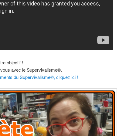
re objectif !
c vous avec le Supervivalisme©.
ents du Supervivalisme©, cliquez ici !