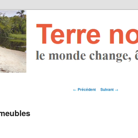
Navigation des
←
Précédent
Suivant
→
articles
 meubles