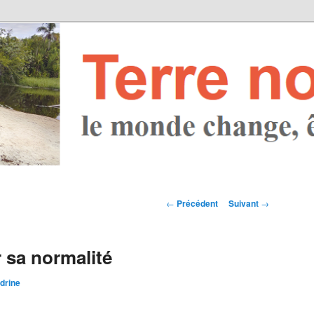
Navigation des
←
Précédent
Suivant
→
articles
 sa normalité
drine