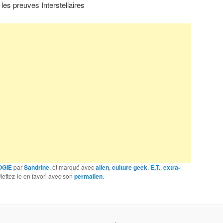
es preuves Interstellaires
OGIE
par
Sandrine
, et marqué avec
alien
,
culture geek
,
E.T.
,
extra-
Mettez-le en favori avec son
permalien
.