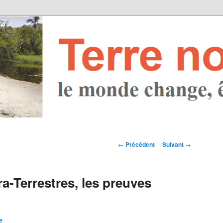
Navigation des
←
Précédent
Suivant
→
articles
a-Terrestres, les preuves
e