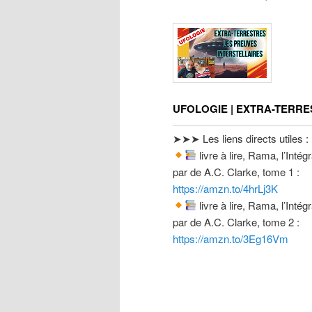
UFOLOGIE | EXTRA-TERRE
➤➤➤ Les liens directs utiles :
livre à lire, Rama, l’Intég
par de A.C. Clarke, tome 1 :
https://amzn.to/4hrLj3K
livre à lire, Rama, l’Intég
par de A.C. Clarke, tome 2 :
https://amzn.to/3Eg16Vm