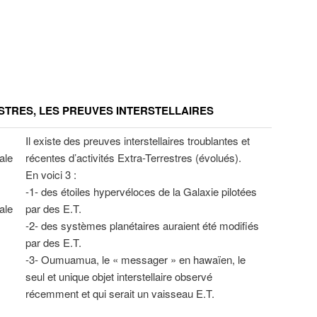
STRES, LES PREUVES INTERSTELLAIRES
Il existe des preuves interstellaires troublantes et
rale
récentes d’activités Extra-Terrestres (évolués).
En voici 3 :
-1- des étoiles hypervéloces de la Galaxie pilotées
rale
par des E.T.
-2- des systèmes planétaires auraient été modifiés
par des E.T.
-3- Oumuamua, le « messager » en hawaïen, le
seul et unique objet interstellaire observé
récemment et qui serait un vaisseau E.T.