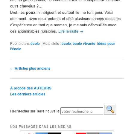
cuirs chevelus ?…
Bref, les
poux
m’intriguent et surtout ils me font peur. Voici
comment, avec deux enfants et déjà plusieurs années scolaires
d’expérience en tant que maman, je me suis débrouillée avec
ces abominables nuisibles.
Lire la suite
→
Publié dans
école
|
Mots-clefs :
école
,
école vivante
,
idées pour
l'école
Navigation des articles
←
Articles plus anciens
A propos des AUTEURS
Les derniers articles
Rechercher sur Terre nouvelle
NOS PASSAGES DANS LES MÉDIAS