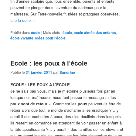
fin d’année scolaire que, tous ensemble, parents et enfants,
peuvent se plonger dans l’aventure du cadeaux pour la
maîtresse. Sur Terre-nouvelle.fr, idées et pratiques observées.
Lire la suite
→
Publié dans
école
|
Mots-clefs :
école
,
école aimée des enfants
,
école vivante
,
idées pour l'école
Ecole : les poux à l’école
Publié le
31 janvier 2011
par
Sandrine
ECOLE : LES POUX A L’ECOLE
Je ne sais pas vous, mais je m’étonne plusieurs fois par an
lorsque nos maîtresses nous font passer le message : « les
poux sont de retour
». Comment les
poux
peuvent-ils être de
retour alors que tout le monde s’acharne à les éradiquer ?… y
aurait-il des cachettes à poux, des nids douillets dans lesquels
ils restent en dormance en attendant de voir passer un enfant à
la tête appétissante ?… y aurait-il des familles qui les élèvent et
qui, au grand jamais, ne voudraient les faire disparaître de leurs