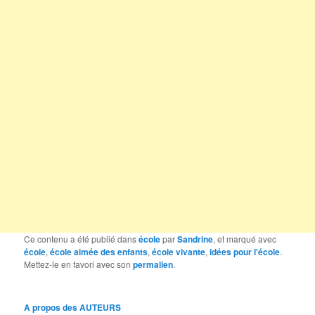
Ce contenu a été publié dans
école
par
Sandrine
, et marqué avec
école
,
école aimée des enfants
,
école vivante
,
idées pour l'école
.
Mettez-le en favori avec son
permalien
.
A propos des AUTEURS