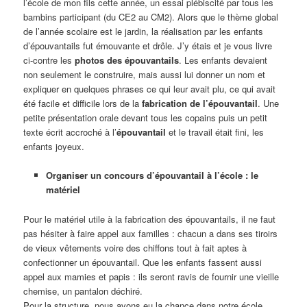
l’école de mon fils cette année, un essai plébiscité par tous les
bambins participant (du CE2 au CM2). Alors que le thème global
de l’année scolaire est le jardin, la réalisation par les enfants
d’épouvantails fut émouvante et drôle. J’y étais et je vous livre
ci-contre les
photos des épouvantails
. Les enfants devaient
non seulement le construire, mais aussi lui donner un nom et
expliquer en quelques phrases ce qui leur avait plu, ce qui avait
été facile et difficile lors de la
fabrication de l’épouvantail
. Une
petite présentation orale devant tous les copains puis un petit
texte écrit accroché à l’
épouvantail
et le travail était fini, les
enfants joyeux.
Organiser un concours d’épouvantail à l’école : le
matériel
Pour le matériel utile à la fabrication des épouvantails, il ne faut
pas hésiter à faire appel aux familles : chacun a dans ses tiroirs
de vieux vêtements voire des chiffons tout à fait aptes à
confectionner un épouvantail. Que les enfants fassent aussi
appel aux mamies et papis : ils seront ravis de fournir une vieille
chemise, un pantalon déchiré.
Pour la structure, nous avons eu la chance dans notre école