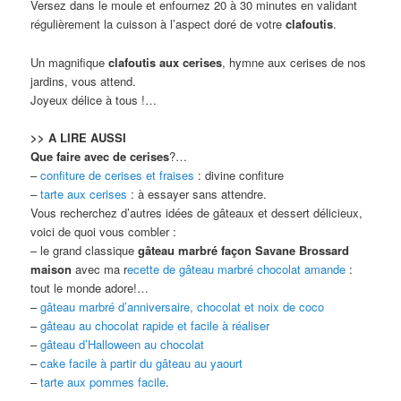
Versez dans le moule et enfournez 20 à 30 minutes en validant
régulièrement la cuisson à l’aspect doré de votre
clafoutis
.
Un magnifique
clafoutis aux cerises
, hymne aux cerises de nos
jardins, vous attend.
Joyeux délice à tous !…
>> A LIRE AUSSI
Que faire avec de cerises
?…
–
confiture de cerises et fraises
: divine confiture
–
tarte aux cerises
: à essayer sans attendre.
Vous recherchez d’autres idées de gâteaux et dessert délicieux,
voici de quoi vous combler :
– le grand classique
gâteau marbré façon Savane Brossard
maison
avec ma r
ecette de gâteau marbré chocolat amande
:
tout le monde adore!…
–
gâteau marbré d’anniversaire, chocolat et noix de coco
–
gâteau au chocolat rapide et facile à réaliser
–
gâteau d’Halloween au chocolat
–
cake facile à partir du gâteau au yaourt
–
tarte aux pommes facile
.