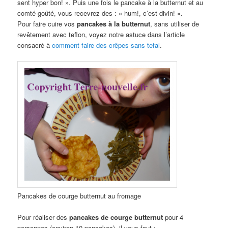
sent hyper bon! ». Puis une fois le pancake à la butternut et au
comté goûté, vous recevrez des : « hum!, c’est divin! ».
Pour faire cuire vos
pancakes à la butternut
, sans utiliser de
revêtement avec teflon, voyez notre astuce dans l’article
consacré à
comment faire des crêpes sans tefal
.
Pancakes de courge butternut au fromage
Pour réaliser des
pancakes de courge butternut
pour 4
personnes (environ 10 pancakes), il vous faut :