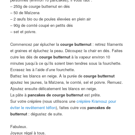
– 250g de courge butternut en dés
– 50 de Maïzena
– 2 œufs bio ou de poules élevées en plein air
– 90g de comté coupé en petits dés
– set et poivre.
Commencez par éplucher la
courge butternut
: retirez filaments
et graines et épluchez la peau. Découpez la chair en dés. Faites
cuire les dés de
courge butternut
à la vapeur environ 10
minutes jusqu’à ce qu’ils soient bien tendres sous la fourchette.
Ecrasez les à l’aide d’une fourchette.
Battez les blancs en neige. A la purée de
courge butternut
ajoutez les jaunes, la Maïzena, le comté, sel et poivre. Remuez.
Ajoutez ensuite délicatement les blancs en neige.
La pâte à
pancakes de courge butternut
est prête.
Sur votre crépière (nous utilisons une
crépière Kramouz pour
éviter le revêtement téflon
), faites cuire vos
pancakes de
butternut
: dégustez de suite.
Fabuleux.
Joyeux régal à tous.