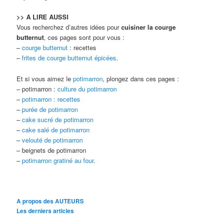
>> A LIRE AUSSI
Vous recherchez d’autres idées pour
cuisiner la courge
butternut
, ces pages sont pour vous :
–
courge butternut
: recettes
–
frites de courge butternut épicées
.
Et si vous aimez le
potimarron
, plongez dans ces pages :
– potimarron :
culture du potimarron
–
potimarron : recettes
–
purée de potimarron
–
cake sucré de potimarron
–
cake salé de potimarron
–
velouté de potimarron
– beignets de potimarron
–
potimarron gratiné au four
.
A propos des AUTEURS
Les derniers articles