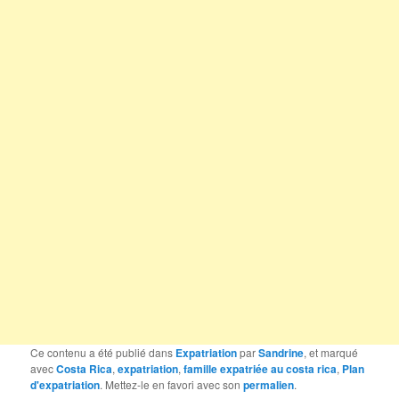
Ce contenu a été publié dans
Expatriation
par
Sandrine
, et marqué
avec
Costa Rica
,
expatriation
,
famille expatriée au costa rica
,
Plan
d'expatriation
. Mettez-le en favori avec son
permalien
.