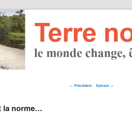
Navigation des
←
Précédent
Suivant
→
articles
st la norme…