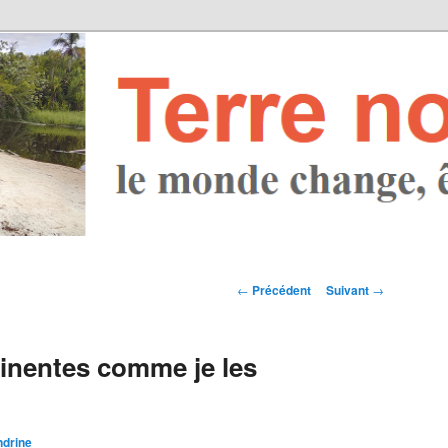
Navigation des
←
Précédent
Suivant
→
articles
tinentes comme je les
ndrine