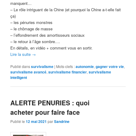
manquent…
– Le rôle intriguant de la Chine (et pourquoi la Chine a-t-elle fait
ça)
– les pénuries monstres
– le chômage de masse
– l’effondrement des amortisseurs sociaux
– le retour à l’âge sombre….
En détails, en vidéo + comment vous en sortir.
Lire la suite
→
Publié dans
survivalisme
|
Mots-clefs :
autonomie
,
gagner votre vie
,
survivalisme avancé
,
survivalisme financier
,
survivalisme
intelligent
ALERTE PENURIES : quoi
acheter pour faire face
Publié le
12 mai 2021
par
Sandrine