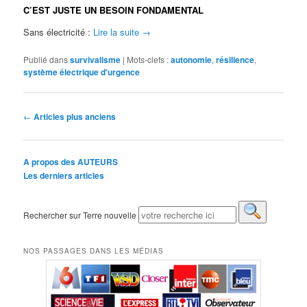
C’EST JUSTE UN BESOIN FONDAMENTAL
Sans électricité :
Lire la suite
→
Publié dans
survivalisme
|
Mots-clefs :
autonomie
,
résilience
,
système électrique d'urgence
Navigation des articles
←
Articles plus anciens
A propos des AUTEURS
Les derniers articles
Rechercher sur Terre nouvelle
NOS PASSAGES DANS LES MÉDIAS