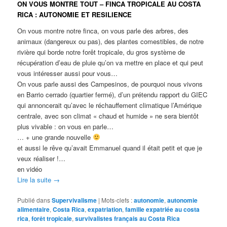
ON VOUS MONTRE TOUT – FINCA TROPICALE AU COSTA
RICA : AUTONOMIE ET RESILIENCE
On vous montre notre finca, on vous parle des arbres, des
animaux (dangereux ou pas), des plantes comestibles, de notre
rivière qui borde notre forêt tropicale, du gros système de
récupération d’eau de pluie qu’on va mettre en place et qui peut
vous intéresser aussi pour vous…
On vous parle aussi des Campesinos, de pourquoi nous vivons
en Barrio cerrado (quartier fermé), d’un prétendu rapport du GIEC
qui annoncerait qu’avec le réchauffement climatique l’Amérique
centrale, avec son climat « chaud et humide » ne sera bientôt
plus vivable : on vous en parle…
… + une grande nouvelle
et aussi le rêve qu’avait Emmanuel quand il était petit et que je
veux réaliser !…
en vidéo
Lire la suite
→
Publié dans
Supervivalisme
|
Mots-clefs :
autonomie
,
autonomie
alimentaire
,
Costa Rica
,
expatriation
,
famille expatriée au costa
rica
,
forêt tropicale
,
survivalistes français au Costa Rica