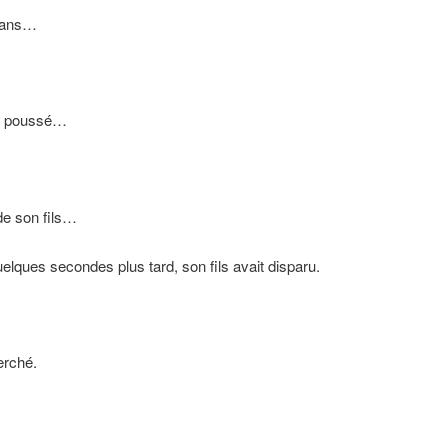
8 ans…
’a poussé…
de son fils…
uelques secondes plus tard, son fils avait disparu.
erché.